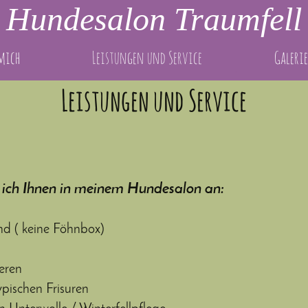
Hundesalon Traumfell
mich
Leistungen und Service
Galerie
Leistungen und Service
 ich Ihnen in meinem Hundesalon an:
d ( keine Föhnbox)
eren
ypischen Frisuren