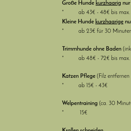
Große Hunde
kurzhaarig
nur
° ab 43€ - 48€ bis max.
Kleine Hunde
kurzhaarige
nu
° ab 23€ für 30 Minute
Trimmhunde ohne Baden
(in
° ab 48€ - 72€ bis max. 90
Katzen Pflege
(Filz entfernen
° ab 15€ - 43€
Welpentraining
(ca. 30 Minu
° 15€
Krallen schneiden